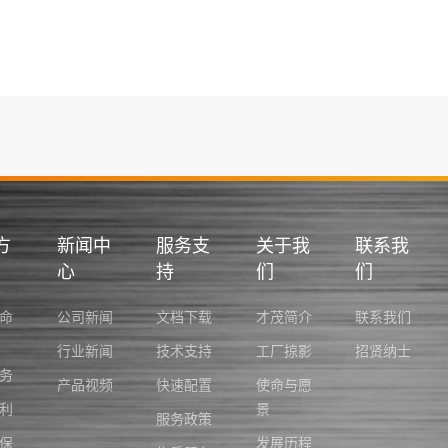
方
新闻中
服务支
关于我
联系我
心
持
们
们
命
公司新闻
文档下载
才茂简介
联系我们
行业新闻
技术支持
工厂掠影
招贤纳士
务
产品视频
快速配置
使命与愿
利
景
服务政策
保
发展历程