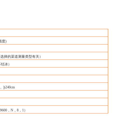
精度)
﹪（和选择的渠道测量类型有关）
（不结冰）
m、
þ
240cm
（9600，N，8，1）