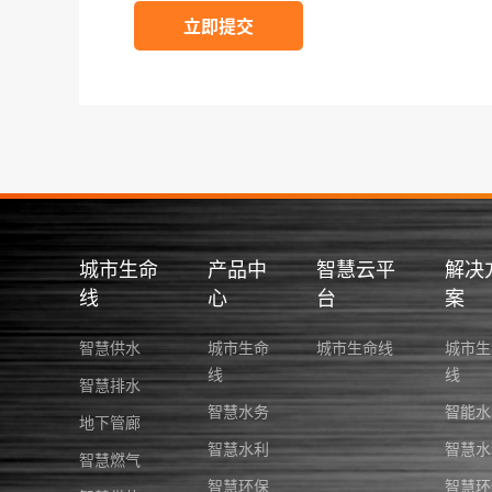
立即提交
城市生命
产品中
智慧云平
解决
线
心
台
案
智慧供水
城市生命
城市生命线
城市生
线
线
智慧排水
智慧水务
智能水
地下管廊
智慧水利
智慧水
智慧燃气
智慧环保
智慧环