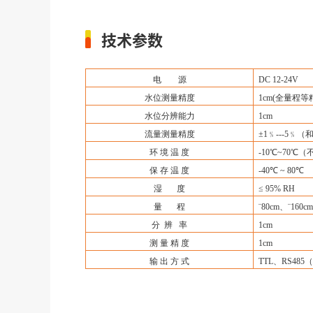
技术参数
电
源
DC 12-24V
水位测量精度
1cm(全量程等
水位分辨能力
1cm
流量测量精度
±1﹪---5
环
境
温
度
-10℃~70℃
保
存
温
度
-40℃ ~ 80℃
湿
度
≤ 95% RH
量
程
¨
80cm、
¨
160c
分
辨
率
1cm
测
量
精
度
1cm
输
出
方
式
TTL、RS485