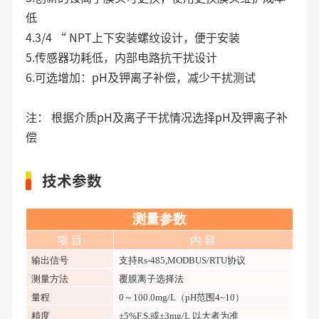
低
4.3/4 “ NPT上下安装螺纹设计，便于安装
5.传感器功耗低，内部电路抗干扰设计
6.可选增加：pH及钾离子补偿，减少干扰测试
注： 根据介质pH及离子干扰情况选择pH及钾离子补
偿
技术参数
测量参数
项
目
内
容
输出信号
支持
Rs-485,MODBUS/RTU协议
测量方法
覆膜离子选择法
量程
0～100.0mg/L（pH范围4~10）
精度
±5%F.S.或±3mg/L 以大者为准