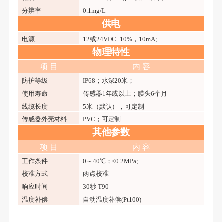
分辨率
0.1mg/L
供电
电源
12或24VDC±10%，10mA;
物理特性
项
目
内
容
防护等级
IP68；水深20米；
使用寿命
传感器
1年或以上；膜头6个月
线缆长度
5米（默认），可定制
传感器外壳材料
PVC；可定制
其他参数
项
目
内
容
工作条件
0～40℃；<0.2MPa;
校准方式
两点校准
响应时间
30秒 T90
温度补偿
自动温度补偿
(Pt100)